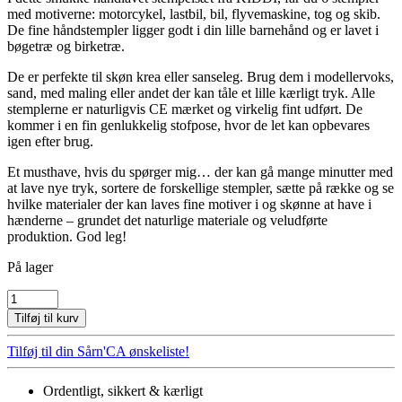
med motiverne: motorcykel, lastbil, bil, flyvemaskine, tog og skib.
De fine håndstempler ligger godt i din lille barnehånd og er lavet i
bøgetræ og birketræ.
De er perfekte til skøn krea eller sanseleg. Brug dem i modellervoks,
sand, med maling eller andet der kan tåle et lille kærligt tryk. Alle
stemplerne er naturligvis CE mærket og virkelig fint udført. De
kommer i en fin genlukkelig stofpose, hvor de let kan opbevares
igen efter brug.
Et musthave, hvis du spørger mig… der kan gå mange minutter med
at lave nye tryk, sortere de forskellige stempler, sætte på række og se
hvilke materialer der kan laves fine motiver i og skønne at have i
hænderne – grundet det naturlige materiale og veludførte
produktion. God leg!
På lager
KØRETØJER
-
Tilføj til kurv
stempler
6
Tilføj til din Sårn'CA ønskeliste!
stk.
antal
Ordentligt, sikkert & kærligt