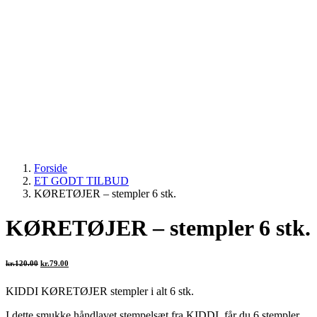
Forside
ET GODT TILBUD
KØRETØJER – stempler 6 stk.
KØRETØJER – stempler 6 stk.
Den
Den
kr.
120.00
kr.
79.00
oprindelige
aktuelle
pris
pris
var:
er:
KIDDI KØRETØJER stempler i alt 6 stk.
kr.120.00.
kr.79.00.
I dette smukke håndlavet stempelsæt fra KIDDI, får du 6 stempler