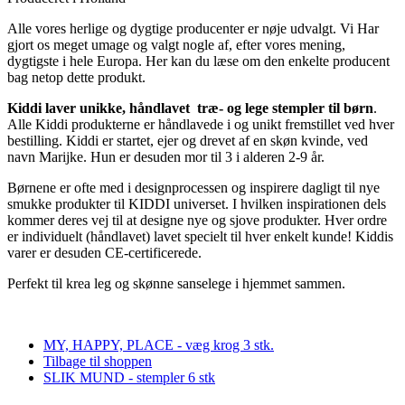
Alle vores herlige og dygtige producenter er nøje udvalgt. Vi Har
gjort os meget umage og valgt nogle af, efter vores mening,
dygtigste i hele Europa. Her kan du læse om den enkelte producent
bag netop dette produkt.
Kiddi laver unikke, håndlavet træ- og lege stempler til børn
.
Alle Kiddi produkterne er håndlavede i og unikt fremstillet ved hver
bestilling. Kiddi er startet, ejer og drevet af en skøn kvinde, ved
navn Marijke. Hun er desuden mor til 3 i alderen 2-9 år.
Børnene er ofte med i designprocessen og inspirere dagligt til nye
smukke produkter til KIDDI universet. I hvilken inspirationen dels
kommer deres vej til at designe nye og sjove produkter. Hver ordre
er individuelt (håndlavet) lavet specielt til hver enkelt kunde! Kiddis
varer er desuden CE-certificerede.
Perfekt til krea leg og skønne sanselege i hjemmet sammen.
MY, HAPPY, PLACE - væg krog 3 stk.
Tilbage til shoppen
SLIK MUND - stempler 6 stk