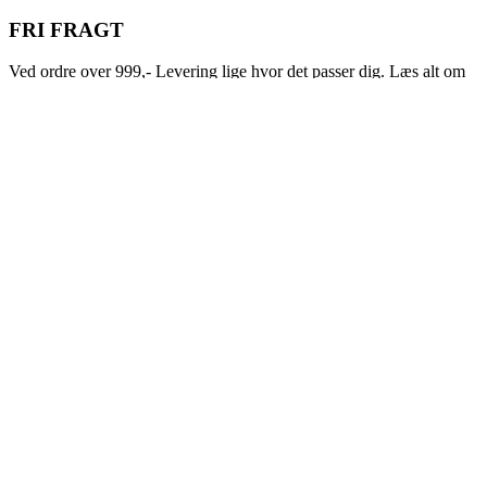
FRI FRAGT
Ved ordre over 999,- Levering lige hvor det passer dig. Læs alt om
vores levering og returnering l
ige her.
FAMILIE VIRKSOMHED
En familie virksomhed med hjerte for alt det, der gør livet, lidt
nemmere!
LET BETALING
HANDELSBETINGELSER & INFO
BETINGELSER
LEVERING
RETURNERING
DATA FORORDNING