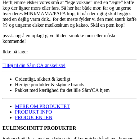
Herhjemme elsker vores små at “lege voksne” med en “ægte” kaffe
kop der ligner mors eller fars. Så her har både mor, far og ungerne
hver deres MINI/MAMA/PAPA kop, til når der rigtig skal hygges
med en dejlig varm drik.. for det meste fylder vi den med stærk kaffe
😉 og ungerne elsker mælkeskum og kakao. Skål en pæn kop!
pssst.. også en oplagt gave til den smukke mor eller måske
kommende!
Ikke på lager
Tilføj til din Sårn'CA ønskeliste!
Ordentligt, sikkert & kærligt
Herlige produkter & skønne brands
Pakket med kærlighed fra det lille Sårn'CA hjem
MERE OM PRODUKTET
PRODUKT INFO
PRODUCENTEN
EULENSCHNITT PRODUKTER
Eulenschnitt har lavet en skøn serie af keramiske håndlavet kopper.