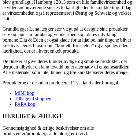
blev grundlagt i Hamburg i 2013 som en lille familievirksomhed og
skylder sin nuværende succes til kærligheden til smukke ting. I dag
er virksomheden også repræsenteret i Østrig og Schweiz og vokser
støt.
Grundlægger Lena lægger stor vægt på at designe sine produkter
selv og tage sin familie og venner med sig i deres udvikling –
børnene Ella & Eden er også glade for at hjælpe, når tingene bliver
kreative. Deres filosofi om “konfetti for sjælen” og afspejles i den
kærlighed, der er i hvert enkelt produkt.
De ønsker at give deres kunder nyttige og smukke produkter, der
deruden tilbyder en lang levetid og et alternativ til engangsartikler.
Alle materialer som jute, linned og træ karakteriserer deres image.
Produkterne er desuden produceret i Tyskland eller Portugal.
MINI kop
Tilbage til shoppen
PAPA kop
HERLIGT & ÆRLIGT
Gennemsigtighed & ærlige beskrivelser om alle
producenter/produkter, så du aldrig er i tvivl.