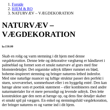
Forside
HJEM & RO
NATURVÆV – VÆGDEKORATION
NATURVÆV –
VÆGDEKORATION
kr.
150.00
Skab en rolig og varm stemning i dit hjem med denne
vægdekoration
. Denne lette og dekorative væghæng er håndlavet i
palmeblad og formet som et smukt naturvæv af græs med fine
blomsterdetaljer. Det organiske udtryk tilfører rummet en blød,
boheme-inspireret stemning og bringer naturens lethed indenfor.
Med sine naturlige nuancer og luftige struktur passer den perfekt i
stuen, soveværelset, sommerhuset eller i en hyggelig entré. Den kan
hænge alene som et poetisk statement – eller kombineres med andre
naturmaterialer for et mere personligt og levende udtryk. Den lette
konstruktion gør den nem at hænge op, og dens fine detaljer skaber
et smukt spil på væggen. En enkel og stemningsfuld vægdekoration,
der bringer naturens ro og varme ind i dit hjem.