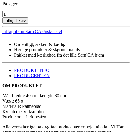
På lager
NATURVÆV
-
Tilføj til kurv
VÆGDEKORATION
antal
Tilføj til din Sårn'CA ønskeliste!
Ordentligt, sikkert & kærligt
Herlige produkter & skønne brands
Pakket med kærlighed fra det lille Sårn'CA hjem
PRODUKT INFO
PRODUCENTEN
OM PRODUKTET
Mål: bredde 40 cm, længde 80 cm
Vægt: 65 g
Materiale:
Palmeblad
Kvindeejet virksomhed
Produceret i Indonesien
Alle vores herlige og dygtige producenter er nøje udvalgt. Vi Har