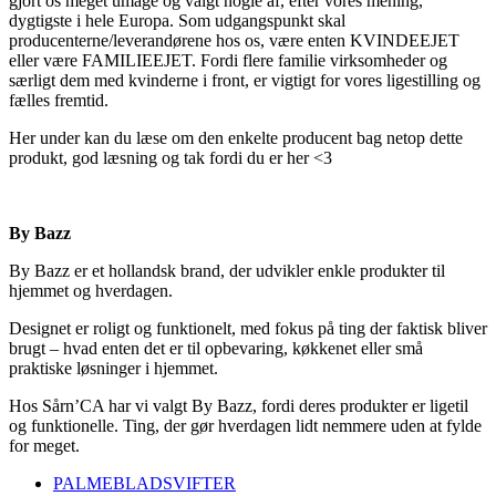
gjort os meget umage og valgt nogle af, efter vores mening,
dygtigste i hele Europa. Som udgangspunkt skal
producenterne/leverandørene hos os, være enten KVINDEEJET
eller være FAMILIEEJET. Fordi flere familie virksomheder og
særligt dem med kvinderne i front, er vigtigt for vores ligestilling og
fælles fremtid.
Her under kan du læse om den enkelte producent bag netop dette
produkt, god læsning og tak fordi du er her <3
By Bazz
By Bazz er et hollandsk brand, der udvikler enkle produkter til
hjemmet og hverdagen.
Designet er roligt og funktionelt, med fokus på ting der faktisk bliver
brugt – hvad enten det er til opbevaring, køkkenet eller små
praktiske løsninger i hjemmet.
Hos Sårn’CA har vi valgt By Bazz, fordi deres produkter er ligetil
og funktionelle. Ting, der gør hverdagen lidt nemmere uden at fylde
for meget.
PALMEBLADSVIFTER