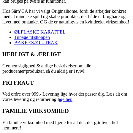
kan bruges på tværs af funktioner.
Hos Sårn’CA har vi valgt Originalhome, fordi de arbejder konkret
med at mindske spild og skabe produkter, der både er brugbare og
lavet med omtanke. OG de er naturligvis en kvindeejet virksomhed!
ØLFLASKE KARAFFEL
Tilbage til shoppen
BAKKESÆT - TEAK
HERLIGT & ÆRLIGT
Gennemsigtighed & ærlige beskrivelser om alle
producenter/produkter, så du aldrig er i tvivl.
FRI FRAGT
Ved ordre over 999,- Levering lige hvor det passer dig. Læs alt om
vores levering og returnering l
ige her.
FAMILIE VIRKSOMHED
En familie virksomhed med hjerte for alt det, der gør livet, lidt
nemmere!