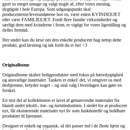
gjort os meget umage og valgt nogle af, efter vores mening,
dygtigste i hele Europa. Som udgangspunkt skal
producenterne/leverandørene hos os, være enten KVINDEEJET
eller være FAMILIEEJET. Fordi flere familie virksomheder og
særligt dem med kvinderne i front, er vigtigt for vores ligestilling og
fælles fremtid.
Her under kan du læse om den enkelte producent bag netop dette
produkt, god læsning og tak fordi du er her <3
Originalhome
Originalhome skaber boligprodukter med fokus på bæredygtighed
og ansvarlige materialer. Tanken er enkel: det, vi omgiver os med
derhjemme, betyder noget – og små valg i hverdagen kan gøre en
forskel.
En stor del af kollektionen er lavet af genanvendte materialer fra
blandt andet tekstil-, træ- og turistindustrien. I stedet for at producere
nyt, får eksisterende materialer nyt liv som funktionelle og holdbare
produkter til hjemmet.
Designet er enkelt og organisk, så det passer ind i de fleste hjem og