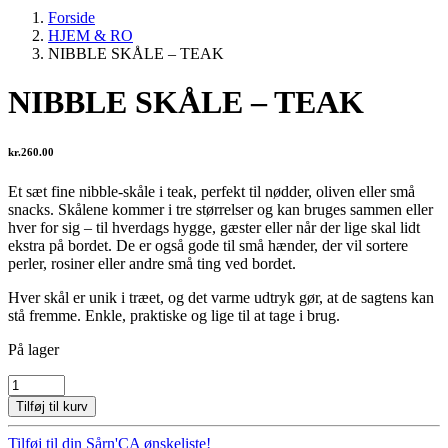
Forside
HJEM & RO
NIBBLE SKÅLE – TEAK
NIBBLE SKÅLE – TEAK
kr.
260.00
Et sæt fine nibble-skåle i teak, perfekt til nødder, oliven eller små
snacks. Skålene kommer i tre størrelser og kan bruges sammen eller
hver for sig – til hverdags hygge, gæster eller når der lige skal lidt
ekstra på bordet. De er også gode til små hænder, der vil sortere
perler, rosiner eller andre små ting ved bordet.
Hver skål er unik i træet, og det varme udtryk gør, at de sagtens kan
stå fremme. Enkle, praktiske og lige til at tage i brug.
På lager
NIBBLE
SKÅLE
Tilføj til kurv
-
TEAK
Tilføj til din Sårn'CA ønskeliste!