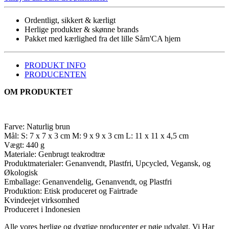
antal
Ordentligt, sikkert & kærligt
Herlige produkter & skønne brands
Pakket med kærlighed fra det lille Sårn'CA hjem
PRODUKT INFO
PRODUCENTEN
OM PRODUKTET
Farve: Naturlig brun
Mål: S: 7 x 7 x 3 cm M: 9 x 9 x 3 cm L: 11 x 11 x 4,5 cm
Vægt: 440 g
Materiale: Genbrugt teakrodtræ
Produktmaterialer: Genanvendt, Plastfri, Upcycled, Vegansk, og
Økologisk
Emballage: Genanvendelig, Genanvendt, og Plastfri
Produktion: Etisk produceret og Fairtrade
Kvindeejet virksomhed
Produceret i Indonesien
Alle vores herlige og dygtige producenter er nøje udvalgt. Vi Har