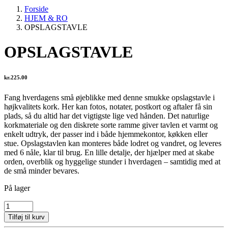
Forside
HJEM & RO
OPSLAGSTAVLE
OPSLAGSTAVLE
kr.
225.00
Fang hverdagens små øjeblikke med denne smukke opslagstavle i
højkvalitets kork. Her kan fotos, notater, postkort og aftaler få sin
plads, så du altid har det vigtigste lige ved hånden. Det naturlige
korkmateriale og den diskrete sorte ramme giver tavlen et varmt og
enkelt udtryk, der passer ind i både hjemmekontor, køkken eller
stue. Opslagstavlen kan monteres både lodret og vandret, og leveres
med 6 nåle, klar til brug. En lille detalje, der hjælper med at skabe
orden, overblik og hyggelige stunder i hverdagen – samtidig med at
de små minder bevares.
På lager
OPSLAGSTAVLE
antal
Tilføj til kurv