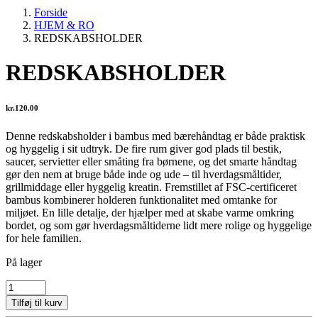
Forside
HJEM & RO
REDSKABSHOLDER
REDSKABSHOLDER
kr.
120.00
Denne redskabsholder i bambus med bærehåndtag er både praktisk
og hyggelig i sit udtryk. De fire rum giver god plads til bestik,
saucer, servietter eller småting fra børnene, og det smarte håndtag
gør den nem at bruge både inde og ude – til hverdagsmåltider,
grillmiddage eller hyggelig kreatin. Fremstillet af FSC-certificeret
bambus kombinerer holderen funktionalitet med omtanke for
miljøet. En lille detalje, der hjælper med at skabe varme omkring
bordet, og som gør hverdagsmåltiderne lidt mere rolige og hyggelige
for hele familien.
På lager
REDSKABSHOLDER
antal
Tilføj til kurv