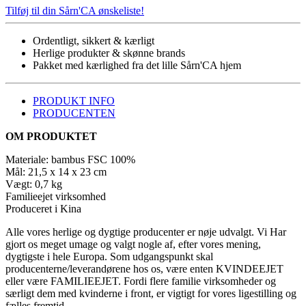
Tilføj til din Sårn'CA ønskeliste!
Ordentligt, sikkert & kærligt
Herlige produkter & skønne brands
Pakket med kærlighed fra det lille Sårn'CA hjem
PRODUKT INFO
PRODUCENTEN
OM PRODUKTET
Materiale: bambus FSC 100%
Mål: 21,5 x 14 x 23 cm
Vægt: 0,7 kg
Familieejet virksomhed
Produceret i Kina
Alle vores herlige og dygtige producenter er nøje udvalgt. Vi Har
gjort os meget umage og valgt nogle af, efter vores mening,
dygtigste i hele Europa. Som udgangspunkt skal
producenterne/leverandørene hos os, være enten KVINDEEJET
eller være FAMILIEEJET. Fordi flere familie virksomheder og
særligt dem med kvinderne i front, er vigtigt for vores ligestilling og
fælles fremtid.