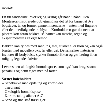
kr.
430.00
En fin sandbakke, hvor leg og læring går hånd i hånd. Den
Montessori-inspirerede opbygning gør det let for barnet at øve
bogstaver, tal og former gennem hænderne – enten med fingrene
eller den medfølgende træblyant. Kortholderen gør det nemt at
placere kort foran bakken, så barnet kan matche, tegne og
eksperimentere i sit eget tempo.
Bakken kan fyldes med sand, ris, mel, sukker eller korn og kan også
bruges med modellervoks, ler eller dej. De sanselige materialer
inviterer til fordybelse, styrker finmotorikken og gør læring til en
rolig og legende aktivitet.
Leveres i en økologisk bomuldspose, som også kan bruges som
penalhus og nemt tages med på farten.
Sættet indeholder:
– Sandbakke med opdeling og kortholder
– Træblyant
– Økologisk bomuldspose
– Kort m. tal og alfabet A-Z
– Sand og fine små trækugler