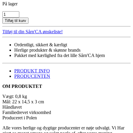
På lager
SANDBAKKE
MED
Tilføj til kurv
SKILLEVÆG
antal
Tilføj til din Sårn'CA ønskeliste!
Ordentligt, sikkert & kærligt
Herlige produkter & skønne brands
Pakket med kærlighed fra det lille Sårn'CA hjem
PRODUKT INFO
PRODUCENTEN
OM PRODUKTET
Vægt: 0,8 kg
Mål: 22 x 14,5 x 3 cm
Håndlavet
Familiedrevet virksomhed
Produceret i Polen
Alle vores herlige og dygtige producenter er nøje udvalgt. Vi Har