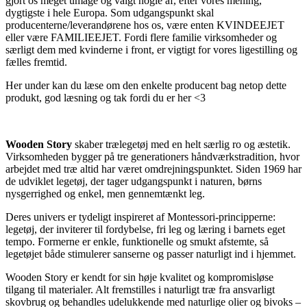
gjort os meget umage og valgt nogle af, efter vores mening,
dygtigste i hele Europa. Som udgangspunkt skal
producenterne/leverandørene hos os, være enten KVINDEEJET
eller være FAMILIEEJET. Fordi flere familie virksomheder og
særligt dem med kvinderne i front, er vigtigt for vores ligestilling og
fælles fremtid.
Her under kan du læse om den enkelte producent bag netop dette
produkt, god læsning og tak fordi du er her <3
Wooden Story
skaber trælegetøj med en helt særlig ro og æstetik.
Virksomheden bygger på tre generationers håndværkstradition, hvor
arbejdet med træ altid har været omdrejningspunktet. Siden 1969 har
de udviklet legetøj, der tager udgangspunkt i naturen, børns
nysgerrighed og enkel, men gennemtænkt leg.
Deres univers er tydeligt inspireret af Montessori-principperne:
legetøj, der inviterer til fordybelse, fri leg og læring i barnets eget
tempo. Formerne er enkle, funktionelle og smukt afstemte, så
legetøjet både stimulerer sanserne og passer naturligt ind i hjemmet.
Wooden Story er kendt for sin høje kvalitet og kompromisløse
tilgang til materialer. Alt fremstilles i naturligt træ fra ansvarligt
skovbrug og behandles udelukkende med naturlige olier og bivoks –