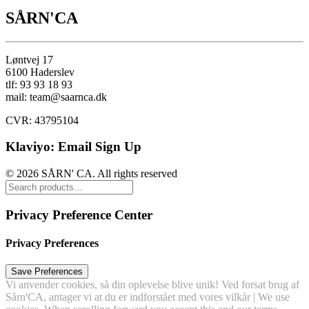
SÅRN'CA
Løntvej 17
6100 Haderslev
tlf: 93 93 18 93
mail: team@saarnca.dk
CVR: 43795104
Klaviyo: Email Sign Up
© 2026 SÅRN' CA. All rights reserved
Privacy Preference Center
Privacy Preferences
Vi anvender cookies, så din oplevelse blive unik! Ved forsat brug af
Sårn'CA, antager vi at du er indforstået med vores vilkår | We use