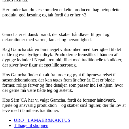
Her under kan du læse om den enkelte producent bag netop dette
produkt, god læsning og tak fordi du er her <3
Gamcha er et dansk brand, der skaber håndlavet filtpynt og
dekorationer med varme, fantasi og personlighed.
Bag Gamcha står en familieejet virksomhed med kærlighed til det
enkle og eventyrlige udtryk. Produkterne fremstilles i hånden af
dygtige kvinder i Nepal i ren uld, filtet med traditionelle teknikker,
der giver hver figur sit eget lille særpræg.
Hos Gamcha finder du alt fra uroer og pynt til børneværelset til
sæsondekorationer, der kan tages frem år efter år. Det er bløde
former, rolige farver og fine detaljer, som passer ind i et hjem, hvor
der gerne må være både leg og æstetik.
Hos Sårn’CA har vi valgt Gamcha, fordi de forener håndværk,
hjerte og ansvarlig produktion – og skaber små figurer, der får lov at
leve med i familiens traditioner.
URO - LAMAER&KAKTUS
Tilbage til shoppen