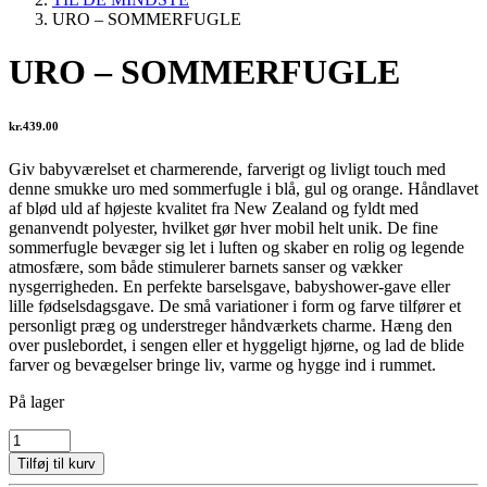
URO – SOMMERFUGLE
URO – SOMMERFUGLE
kr.
439.00
Giv babyværelset et charmerende, farverigt og livligt touch med
denne smukke uro med sommerfugle i blå, gul og orange. Håndlavet
af blød uld af højeste kvalitet fra New Zealand og fyldt med
genanvendt polyester, hvilket gør hver mobil helt unik. De fine
sommerfugle bevæger sig let i luften og skaber en rolig og legende
atmosfære, som både stimulerer barnets sanser og vækker
nysgerrigheden. En perfekte barselsgave, babyshower-gave eller
lille fødselsdagsgave. De små variationer i form og farve tilfører et
personligt præg og understreger håndværkets charme. Hæng den
over puslebordet, i sengen eller et hyggeligt hjørne, og lad de blide
farver og bevægelser bringe liv, varme og hygge ind i rummet.
På lager
URO
-
Tilføj til kurv
SOMMERFUGLE