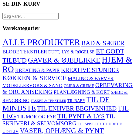
SE DIN KURV
Søg
efter:
Varekategorier
ALLE PRODUKTER
BAD & SÆBER
ET GODT
BLØDE TEKSTILER
DUFT, LYS & RØGELSE
HJEM &
GAVER & ØJEBLIKKE
TILBUD
RO
KREATIVE STUNDER
KREATING & PAPIR
KØKKEN & SERVICE
MALING & FARVER
OPBEVARING
MODELLERVOKS & SAND
OLIER & CREME
& ORGANISERING
PLANLÆGNING & KORT
SÆBE &
TIL DE
RENGØRING
TIL BABY
TASKER & TEKSTILER
MINDSTE
TIL
TIL ENHVER BEGIVENHED
LEG
TIL PYNT & LYS
TIL
TIL MOR OG FAR
SKRIVERI & SELVOMSORG
TIL SPISETID
TIL UDETID
VASER, OPHÆNG & PYNT
UDELIV