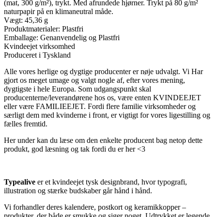
(mat, 300 g/m²), trykt. Med afrundede hjørner. Trykt på 80 g/m²
naturpapir på en klimaneutral måde.
Vægt: 45,36 g
Produktmaterialer: Plastfri
Emballage: Genanvendelig og Plastfri
Kvindeejet virksomhed
Produceret i Tyskland
Alle vores herlige og dygtige producenter er nøje udvalgt. Vi Har
gjort os meget umage og valgt nogle af, efter vores mening,
dygtigste i hele Europa. Som udgangspunkt skal
producenterne/leverandørene hos os, være enten KVINDEEJET
eller være FAMILIEEJET. Fordi flere familie virksomheder og
særligt dem med kvinderne i front, er vigtigt for vores ligestilling og
fælles fremtid.
Her under kan du læse om den enkelte producent bag netop dette
produkt, god læsning og tak fordi du er her <3
Typealive
er et kvindeejet tysk designbrand, hvor typografi,
illustration og stærke budskaber går hånd i hånd.
Vi forhandler deres kalendere, postkort og keramikkopper –
produkter, der både er smukke og siger noget. Udtrykket er legende