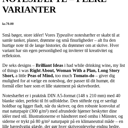
VARIANTER
kr.
70.00
Små bøger, store idéer! Vores
Typealive
noteshæfter er skabt til at
samle tanker, planer, drømme og små finurligheder – alt fra den
hurtige note til de lange historier, du drømmer om at skrive. Hver
variant har sin egen personlighed og inviterer til kreativitet og
refleksion.
De seks designs –
Brilliant Ideas
i had while drinking wine
,
my list
of things i was
Right About, Woman With a Plan, Long Story
Short,
a little
Peas of Mind,
too much
Tomato-do
– giver dig
mulighed for at vælge en notesbog, der passer til dit humør, dit
formål eller bare som et lille statement på skrivebordet.
Noteshæftet er i praktisk DIN A5-format (148 x 210 mm) med 40
blanke sider, perfekt til fri udfoldelse. Den stiftede ryg er særligt
holdbar og ligger fladt, når du skriver, og den robuste konvolut af
mat naturpapir (300 g/m²) med afrundede hjørner beskytter dine
idéer med stil. Illustrationerne er håndteret med omhu i Münster, og
siderne er trykt på 80 g/m² naturpapir på en klimaneutral måde – en
lille bæredygtig glæde, der gør hver skriveoplevelse endnu bedre.