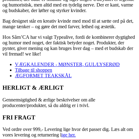
og humoristisk, men altid med en tydelig nerve. Der er kant, varme
og budskaber, der løfter og styrker kvinder.
Bag designet står en kreativ kvinde med mod til at sætte ord på det,
mange tænker – og gøre det med farver, lethed og æstetik.
Hos Sårn’CA har vi valgt Typealive, fordi de kombinerer dygtighed
og humor med noget, der faktisk betyder noget. Produkter, der
pynter, giver mening og kan bruges hver dag – med et budskab der
vil fremad! we like!
VÆGKALENDER - MØNSTER, GUL/LYSERØD
Tilbage til shoppen
ÆGFORMET TEAKSKÅL
HERLIGT & ÆRLIGT
Gennemsigtighed & ærlige beskrivelser om alle
producenter/produkter, så du aldrig er i tvivl.
FRI FRAGT
Ved ordre over 999,- Levering lige hvor det passer dig. Læs alt om
vores levering og returnering l
ige her.