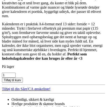
kreativitet og et smil hver gang, du kaster et blik på dem.
Kombinationen af varme gule nuancer og bløde lyserøde detaljer
giver kalenderen et poetisk, hyggeligt udtryk, der passer til ethvert
rum.
Kalenderen er i praktisk A4-format med 13 sider: forside + 12
måneder. Trykt i firefarvet offsettryk på premium mat papir (135
g/m²), som fremhæver farverne smukt og giver en taktil oplevelse.
Spiralryggen med ophængsbeslag gør det nemt at hænge op og
bladre måned for måned, så hver side kan nydes fuldt ud. En
kalender, der ikke blot organiserer, men også spreder varme, energi
og små kunstneriske øjeblikke i hverdagen. Perfekt til hjemmet,
kontoret eller som gave til en, du holder af.
Perfekt som
fødselsdagskalender der kan bruges år efter år <3
På lager
VÆGKALENDER
-
Tilføj til kurv
MØNSTER,
GUL/LYSERØD
Tilføj til din Sårn'CA ønskeliste!
antal
Ordentligt, sikkert & kærligt
Herlige produkter & skønne brands