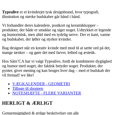
Typealive
er et kvindeejet tysk designbrand, hvor typografi,
illustration og stærke budskaber går hånd i hånd.
Vi forhandler deres kalendere, postkort og keramikkopper –
produkter, der både er smukke og siger noget. Udtrykket er legende
og humoristisk, men altid med en tydelig nerve. Der er kant, varme
og budskaber, der løfter og styrker kvinder.
Bag designet står en kreativ kvinde med mod til at sætte ord på det,
mange tænker – og gøre det med farver, lethed og æstetik.
Hos Sårn’CA har vi valgt Typealive, fordi de kombinerer dygtighed
og humor med noget, der faktisk betyder noget. Produkter, der
pynter, giver mening og kan bruges hver dag – med et budskab der
vil fremad! we like!
VÆGKALENDER - GEOMETRI
Tilbage til shoppen
NOTESHÆFTE - FLERE VARIANTER
HERLIGT & ÆRLIGT
Gennemsigtighed & ærlige beskrivelser om alle