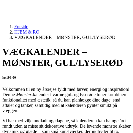
Forside
HJEM & RO
VÆGKALENDER – MØNSTER, GUL/LYSERØD
VÆGKALENDER –
MØNSTER, GUL/LYSERØD
kr.
199.00
Velkommen til en ny årsrejse fyldt med farver, energi og inspiration!
Denne
Mønster
-kalender i varme gul- og lyserøde toner kombinerer
funktionalitet med æstetik, så du kan planlægge dine dage, små
aftaler og tanker, samtidig med at kalenderen pynter smukt på
væggen.
Vi har med vilje undladt ugedagene, så kalenderen kan hænge året
rundt uden at miste sit dekorative udtryk. De levende mønstre skaber
dynamik og glæde – som små kunstværker, der indbyder til ro,